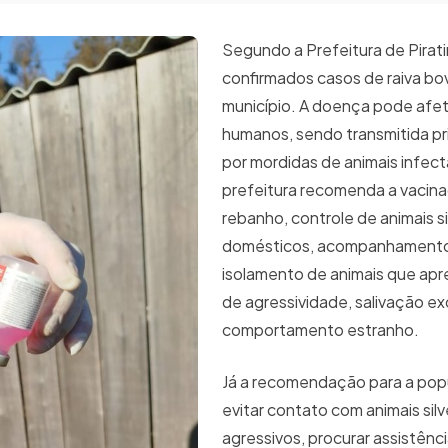
Segundo a Prefeitura de Pirati
confirmados casos de raiva bo
município. A doença pode afet
humanos, sendo transmitida p
por mordidas de animais infec
prefeitura recomenda a vacin
rebanho, controle de animais si
domésticos, acompanhamento 
isolamento de animais que apr
de agressividade, salivação ex
comportamento estranho.
Já a recomendação para a pop
evitar contato com animais sil
agressivos, procurar assistênc