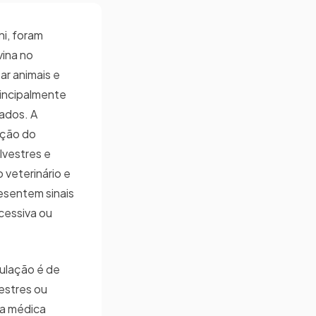
ni, foram
vina no
ar animais e
rincipalmente
tados. A
ação do
lvestres e
veterinário e
esentem sinais
cessiva ou
ulação é de
vestres ou
ia médica