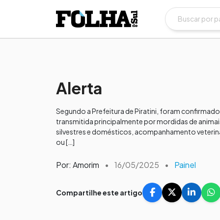
Alerta
Segundo a Prefeitura de Piratini, foram confirmad
transmitida principalmente por mordidas de animai
silvestres e domésticos, acompanhamento veterinár
ou […]
Por: Amorim
•
16/05/2025
•
Painel
Compartilhe este artigo