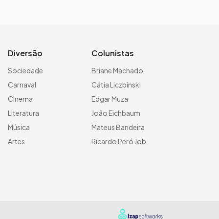
Diversão
Colunistas
Sociedade
Briane Machado
Carnaval
Cátia Liczbinski
Cinema
Edgar Muza
Literatura
João Eichbaum
Música
Mateus Bandeira
Artes
Ricardo Peró Job