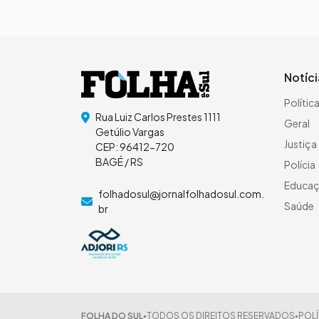
Notíc
Polític
Rua Luiz Carlos Prestes 1111
Geral
Getúlio Vargas
Justiça
CEP: 96412-720
BAGÉ / RS
Polícia
Educa
folhadosul@jornalfolhadosul.com.
Saúde
br
FOLHA DO SUL
TODOS OS DIREITOS RESERVADOS
POLÍ
●
●