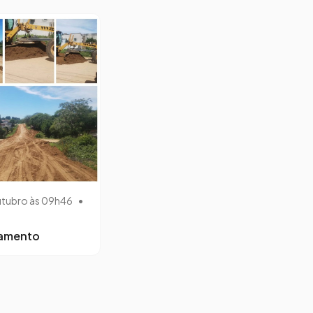
utubro às 09h46
•
lamento