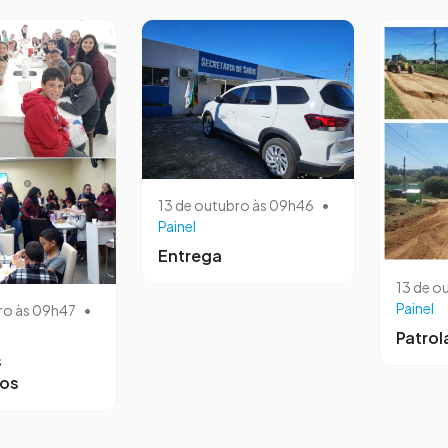
13 de outubro às 09h46
•
Painel
Entrega
13 de o
Painel
ro às 09h47
•
Patro
s
ros