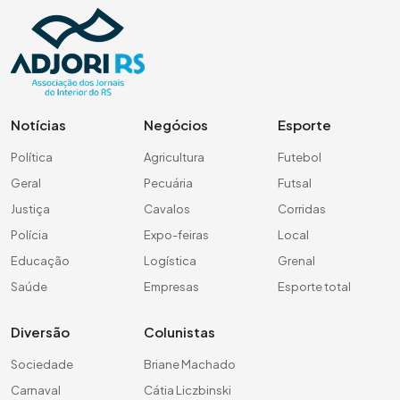
Notícias
Negócios
Esporte
Política
Agricultura
Futebol
Geral
Pecuária
Futsal
Justiça
Cavalos
Corridas
Polícia
Expo-feiras
Local
Educação
Logística
Grenal
Saúde
Empresas
Esporte total
Diversão
Colunistas
Sociedade
Briane Machado
Carnaval
Cátia Liczbinski