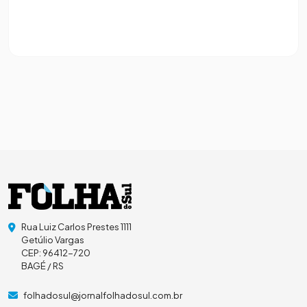
Rua Luiz Carlos Prestes 1111
Getúlio Vargas
CEP: 96412-720
BAGÉ / RS
folhadosul@jornalfolhadosul.com.br