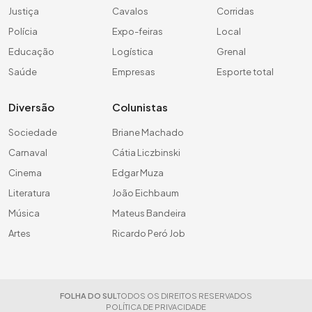
Justiça
Cavalos
Corridas
Polícia
Expo-feiras
Local
Educação
Logística
Grenal
Saúde
Empresas
Esporte total
Diversão
Colunistas
Sociedade
Briane Machado
Carnaval
Cátia Liczbinski
Cinema
Edgar Muza
Literatura
João Eichbaum
Música
Mateus Bandeira
Artes
Ricardo Peró Job
FOLHA DO SUL
TODOS OS DIREITOS RESERVADOS
POLÍTICA DE PRIVACIDADE