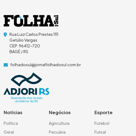
Rua Luiz Carlos Prestes 1111
Getúlio Vargas
CEP: 96412-720
BAGÉ / RS
folhadosul@jornalfolhadosul.com.br
Notícias
Negócios
Esporte
Política
Agricultura
Futebol
Geral
Pecuária
Futsal