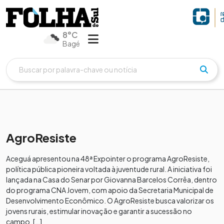
8°C
Bagé
AgroResiste
Aceguá apresentou na 48ª Expointer o programa AgroResiste,
política pública pioneira voltada à juventude rural. A iniciativa foi
lançada na Casa do Senar por Giovanna Barcelos Corrêa, dentro
do programa CNA Jovem, com apoio da Secretaria Municipal de
Desenvolvimento Econômico. O AgroResiste busca valorizar os
jovens rurais, estimular inovação e garantir a sucessão no
campo. […]