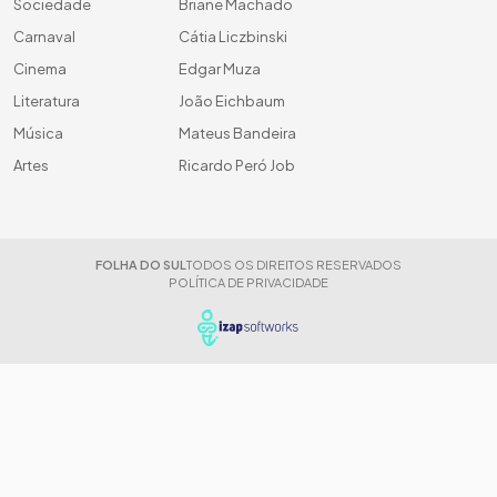
Sociedade
Briane Machado
Carnaval
Cátia Liczbinski
Cinema
Edgar Muza
Literatura
João Eichbaum
Música
Mateus Bandeira
Artes
Ricardo Peró Job
FOLHA DO SUL
TODOS OS DIREITOS RESERVADOS
POLÍTICA DE PRIVACIDADE