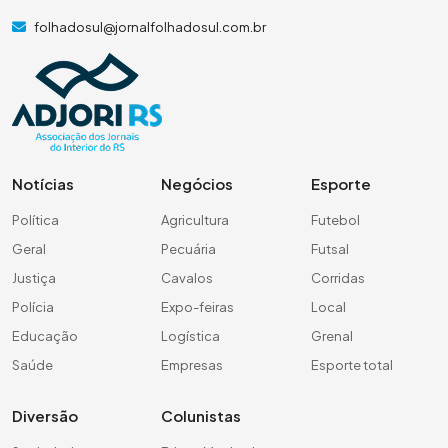
folhadosul@jornalfolhadosul.com.br
Notícias
Negócios
Esporte
Política
Agricultura
Futebol
Geral
Pecuária
Futsal
Justiça
Cavalos
Corridas
Polícia
Expo-feiras
Local
Educação
Logística
Grenal
Saúde
Empresas
Esporte total
Diversão
Colunistas