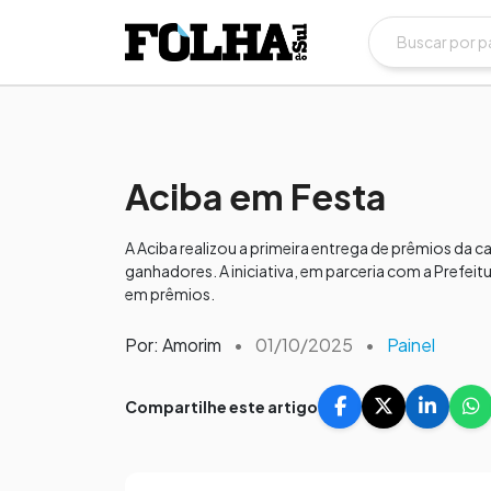
Aciba em Festa
A Aciba realizou a primeira entrega de prêmios da
ganhadores. A iniciativa, em parceria com a Prefeitu
em prêmios.
Por: Amorim
•
01/10/2025
•
Painel
Compartilhe este artigo