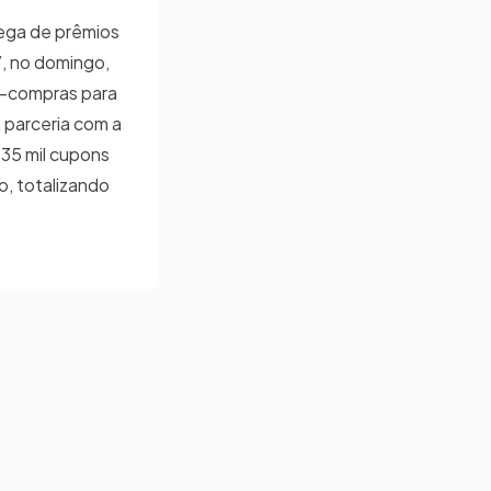
rega de prêmios
, no domingo,
le-compras para
m parceria com a
e 35 mil cupons
o, totalizando