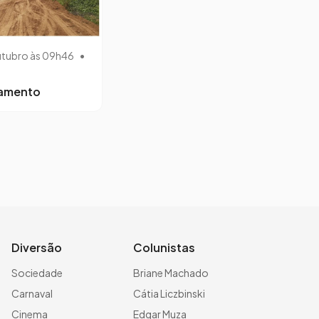
utubro às 09h46
•
lamento
Diversão
Colunistas
Sociedade
Briane Machado
Carnaval
Cátia Liczbinski
Cinema
Edgar Muza