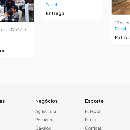
Painel
Entrega
13 de o
Painel
ro às 09h47
•
Patro
s
ros
ias
Negócios
Esporte
a
Agricultura
Futebol
Pecuária
Futsal
Cavalos
Corridas