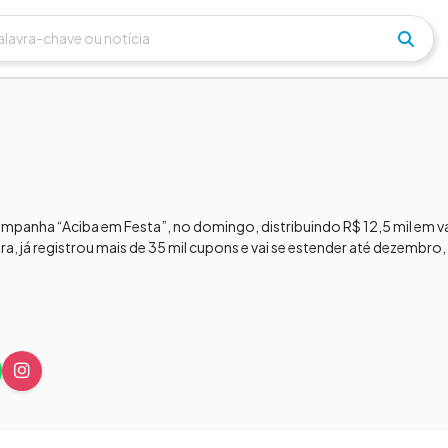
 campanha “Aciba em Festa”, no domingo, distribuindo R$ 12,5 mil em
ra, já registrou mais de 35 mil cupons e vai se estender até dezembro,