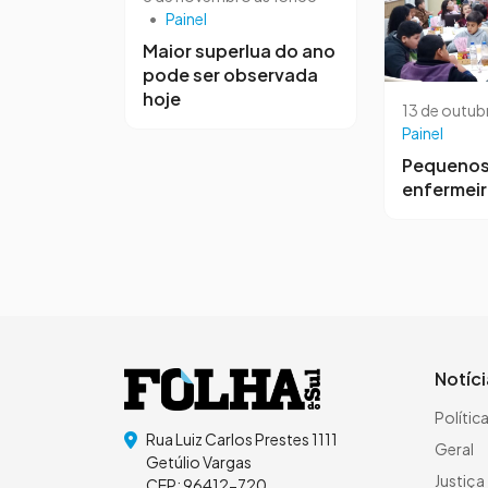
•
Painel
Maior superlua do ano
pode ser observada
hoje
13 de outub
Painel
Pequeno
enfermei
Notíc
Polític
Rua Luiz Carlos Prestes 1111
Geral
Getúlio Vargas
Justiça
CEP: 96412-720