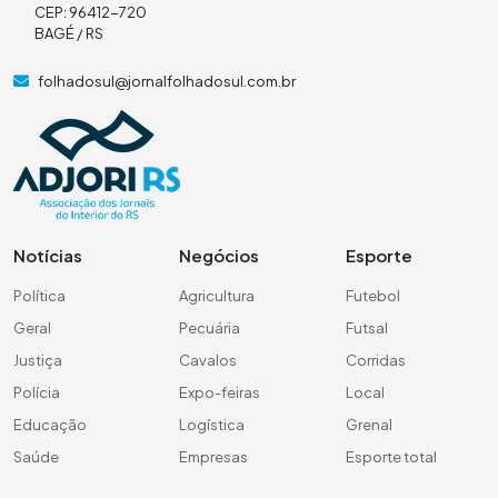
CEP: 96412-720
BAGÉ / RS
folhadosul@jornalfolhadosul.com.br
Notícias
Negócios
Esporte
Política
Agricultura
Futebol
Geral
Pecuária
Futsal
Justiça
Cavalos
Corridas
Polícia
Expo-feiras
Local
Educação
Logística
Grenal
Saúde
Empresas
Esporte total