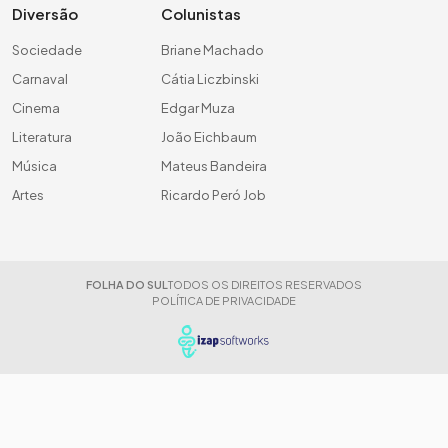
Diversão
Colunistas
Sociedade
Briane Machado
Carnaval
Cátia Liczbinski
Cinema
Edgar Muza
Literatura
João Eichbaum
Música
Mateus Bandeira
Artes
Ricardo Peró Job
FOLHA DO SUL
TODOS OS DIREITOS RESERVADOS
POLÍTICA DE PRIVACIDADE