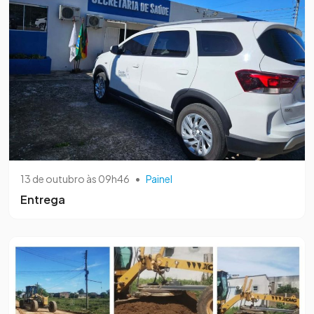
13 de outubro às 09h46
•
Painel
Entrega