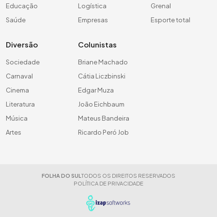
Educação
Logística
Grenal
Saúde
Empresas
Esporte total
Diversão
Colunistas
Sociedade
Briane Machado
Carnaval
Cátia Liczbinski
Cinema
Edgar Muza
Literatura
João Eichbaum
Música
Mateus Bandeira
Artes
Ricardo Peró Job
FOLHA DO SUL
TODOS OS DIREITOS RESERVADOS
POLÍTICA DE PRIVACIDADE