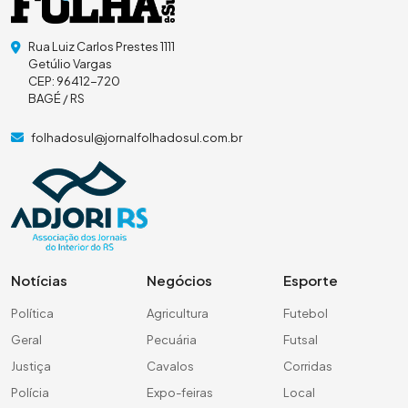
Rua Luiz Carlos Prestes 1111
Getúlio Vargas
CEP: 96412-720
BAGÉ / RS
folhadosul@jornalfolhadosul.com.br
Notícias
Negócios
Esporte
Política
Agricultura
Futebol
Geral
Pecuária
Futsal
Justiça
Cavalos
Corridas
Polícia
Expo-feiras
Local