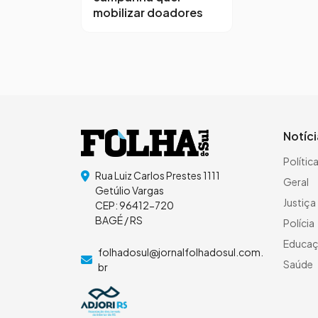
mobilizar doadores
Notíc
Polític
Rua Luiz Carlos Prestes 1111
Geral
Getúlio Vargas
Justiça
CEP: 96412-720
BAGÉ / RS
Polícia
Educa
folhadosul@jornalfolhadosul.com.
Saúde
br