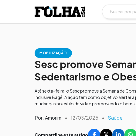
MOBILIZAÇÃO
Sesc promove Semana
Sedentarismo e Obe
Até sexta-feira, o Sesc promove a Semana de Cons
inclusive Bagé. A ação tem como objetivo alertar a
mudanças no estilo de vida e promovendo o bem-est
Por: Amorim
•
12/03/2025
•
Saúde
Compartilhe este artigo