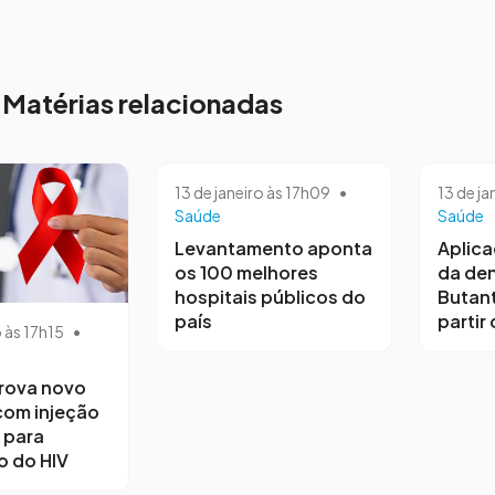
Matérias relacionadas
13 de janeiro às 17h09
•
13 de ja
Saúde
Saúde
Levantamento aponta
Aplica
os 100 melhores
da de
hospitais públicos do
Butan
país
partir 
o às 17h15
•
rova novo
com injeção
 para
 do HIV