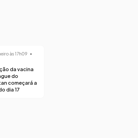
neiro às 17h09
•
ção da vacina
ngue do
tan começará a
do dia 17