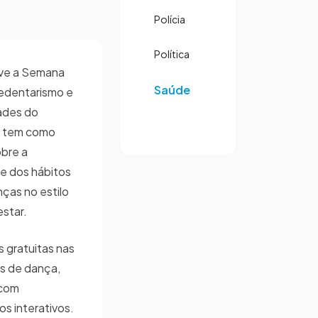
Polícia
Política
ove a Semana
Saúde
edentarismo e
ades do
ão tem como
obre a
 e dos hábitos
ças no estilo
estar.
s gratuitas nas
s de dança,
 com
os interativos.