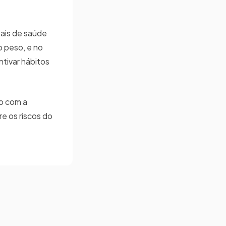
bais de saúde
o peso, e no
ntivar hábitos
o com a
e os riscos do