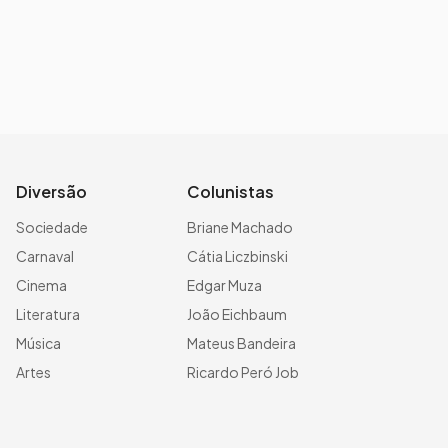
Diversão
Colunistas
Sociedade
Briane Machado
Carnaval
Cátia Liczbinski
Cinema
Edgar Muza
Literatura
João Eichbaum
Música
Mateus Bandeira
Artes
Ricardo Peró Job