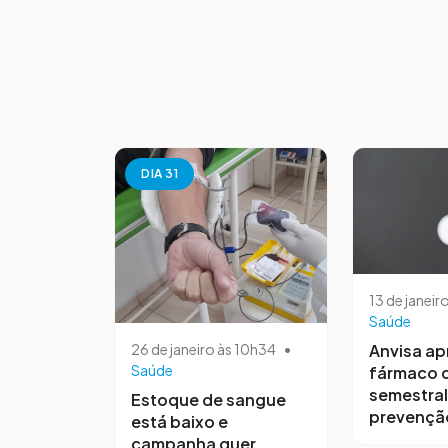
DIA 31
13 de janeir
Saúde
26 de janeiro às 10h34
•
Anvisa ap
Saúde
fármaco 
semestral
Estoque de sangue
prevenção
está baixo e
campanha quer