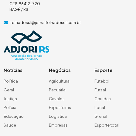
CEP: 96412-720
BAGÉ / RS
folhadosul@jornalfolhadosul.com.br
Notícias
Negócios
Esporte
Política
Agricultura
Futebol
Geral
Pecuária
Futsal
Justiça
Cavalos
Corridas
Polícia
Expo-feiras
Local
Educação
Logística
Grenal
Saúde
Empresas
Esporte total