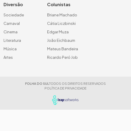
Diversão
Colunistas
Sociedade
Briane Machado
Carnaval
Cátia Liczbinski
Cinema
Edgar Muza
Literatura
João Eichbaum
Música
Mateus Bandeira
Artes
Ricardo Peró Job
FOLHA DO SUL
TODOS OS DIREITOS RESERVADOS
POLÍTICA DE PRIVACIDADE