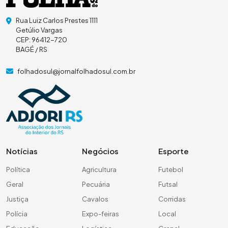
Rua Luiz Carlos Prestes 1111
Getúlio Vargas
CEP: 96412-720
BAGÉ / RS
folhadosul@jornalfolhadosul.com.br
Notícias
Negócios
Esporte
Política
Agricultura
Futebol
Geral
Pecuária
Futsal
Justiça
Cavalos
Corridas
Polícia
Expo-feiras
Local