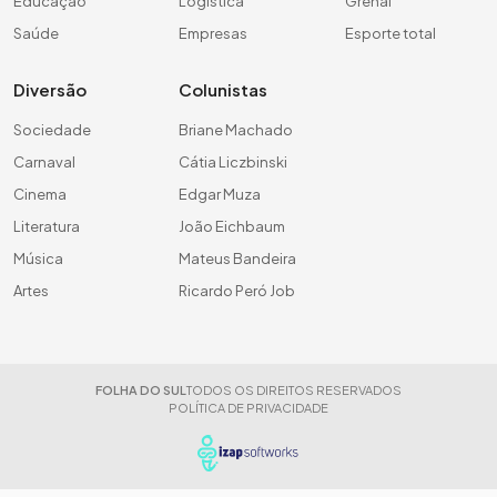
Educação
Logística
Grenal
Saúde
Empresas
Esporte total
Diversão
Colunistas
Sociedade
Briane Machado
Carnaval
Cátia Liczbinski
Cinema
Edgar Muza
Literatura
João Eichbaum
Música
Mateus Bandeira
Artes
Ricardo Peró Job
FOLHA DO SUL
TODOS OS DIREITOS RESERVADOS
POLÍTICA DE PRIVACIDADE