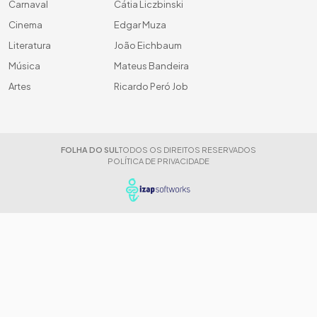
Carnaval
Cátia Liczbinski
Cinema
Edgar Muza
Literatura
João Eichbaum
Música
Mateus Bandeira
Artes
Ricardo Peró Job
FOLHA DO SUL
TODOS OS DIREITOS RESERVADOS
POLÍTICA DE PRIVACIDADE