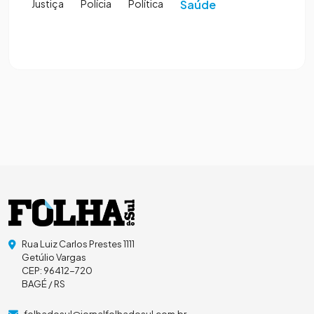
Justiça
Polícia
Política
Saúde
Rua Luiz Carlos Prestes 1111
Getúlio Vargas
CEP: 96412-720
BAGÉ / RS
folhadosul@jornalfolhadosul.com.br