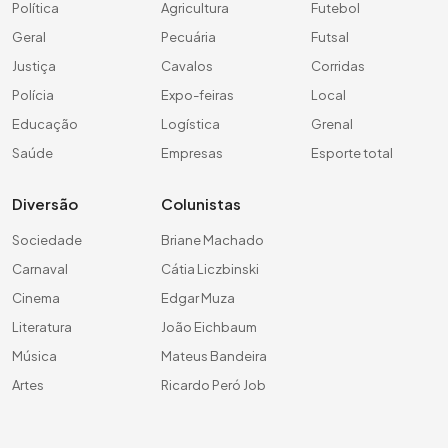
Política
Agricultura
Futebol
Geral
Pecuária
Futsal
Justiça
Cavalos
Corridas
Polícia
Expo-feiras
Local
Educação
Logística
Grenal
Saúde
Empresas
Esporte total
Diversão
Colunistas
Sociedade
Briane Machado
Carnaval
Cátia Liczbinski
Cinema
Edgar Muza
Literatura
João Eichbaum
Música
Mateus Bandeira
Artes
Ricardo Peró Job