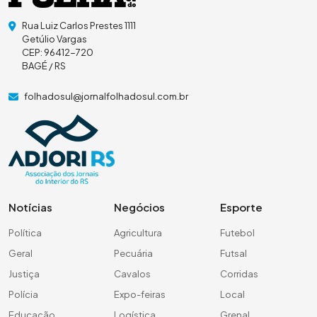
Rua Luiz Carlos Prestes 1111
Getúlio Vargas
CEP: 96412-720
BAGÉ / RS
folhadosul@jornalfolhadosul.com.br
Notícias
Negócios
Esporte
Política
Agricultura
Futebol
Geral
Pecuária
Futsal
Justiça
Cavalos
Corridas
Polícia
Expo-feiras
Local
Educação
Logística
Grenal