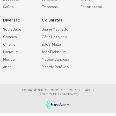
Saúde
Empresas
Esporte total
Diversão
Colunistas
Sociedade
Briane Machado
Carnaval
Cátia Liczbinski
Cinema
Edgar Muza
Literatura
João Eichbaum
Música
Mateus Bandeira
Artes
Ricardo Peró Job
FOLHA DO SUL
TODOS OS DIREITOS RESERVADOS
POLÍTICA DE PRIVACIDADE