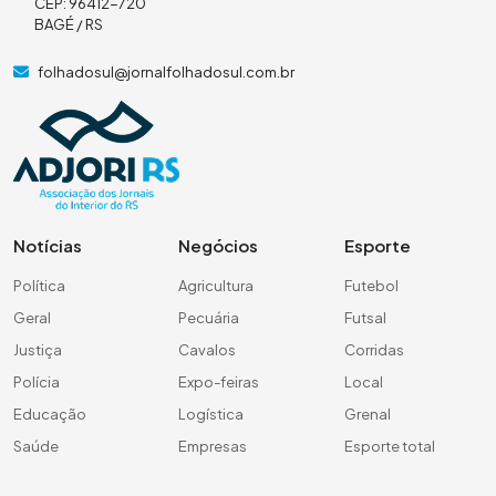
CEP: 96412-720
BAGÉ / RS
folhadosul@jornalfolhadosul.com.br
Notícias
Negócios
Esporte
Política
Agricultura
Futebol
Geral
Pecuária
Futsal
Justiça
Cavalos
Corridas
Polícia
Expo-feiras
Local
Educação
Logística
Grenal
Saúde
Empresas
Esporte total