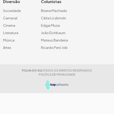
Diversão
Colunistas
Sociedade
Briane Machado
Carnaval
Cátia Liczbinski
Cinema
Edgar Muza
Literatura
João Eichbaum
Música
Mateus Bandeira
Artes
Ricardo Peró Job
FOLHA DO SUL
TODOS OS DIREITOS RESERVADOS
POLÍTICA DE PRIVACIDADE