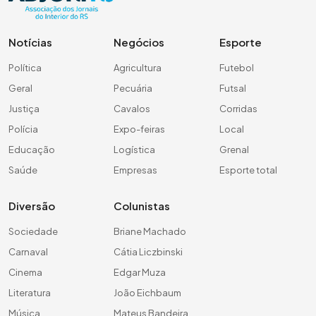
Notícias
Negócios
Esporte
Política
Agricultura
Futebol
Geral
Pecuária
Futsal
Justiça
Cavalos
Corridas
Polícia
Expo-feiras
Local
Educação
Logística
Grenal
Saúde
Empresas
Esporte total
Diversão
Colunistas
Sociedade
Briane Machado
Carnaval
Cátia Liczbinski
Cinema
Edgar Muza
Literatura
João Eichbaum
Música
Mateus Bandeira