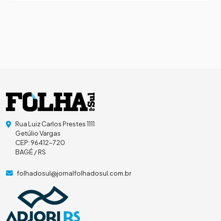
Rua Luiz Carlos Prestes 1111
Getúlio Vargas
CEP: 96412-720
BAGÉ / RS
folhadosul@jornalfolhadosul.com.br