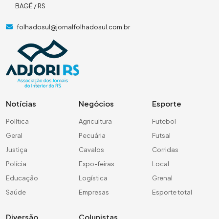
BAGÉ / RS
folhadosul@jornalfolhadosul.com.br
Notícias
Negócios
Esporte
Política
Agricultura
Futebol
Geral
Pecuária
Futsal
Justiça
Cavalos
Corridas
Polícia
Expo-feiras
Local
Educação
Logística
Grenal
Saúde
Empresas
Esporte total
Diversão
Colunistas