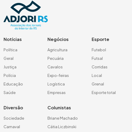
Notícias
Negócios
Esporte
Política
Agricultura
Futebol
Geral
Pecuária
Futsal
Justiça
Cavalos
Corridas
Polícia
Expo-feiras
Local
Educação
Logística
Grenal
Saúde
Empresas
Esporte total
Diversão
Colunistas
Sociedade
Briane Machado
Carnaval
Cátia Liczbinski