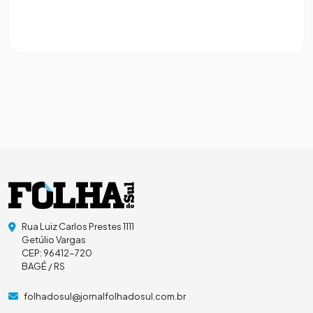
Rua Luiz Carlos Prestes 1111
Getúlio Vargas
CEP: 96412-720
BAGÉ / RS
folhadosul@jornalfolhadosul.com.br