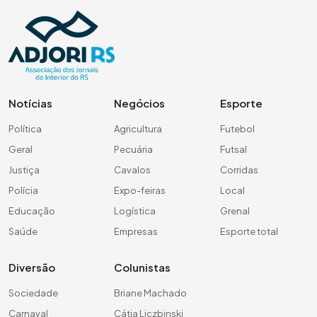
Notícias
Negócios
Esporte
Política
Agricultura
Futebol
Geral
Pecuária
Futsal
Justiça
Cavalos
Corridas
Polícia
Expo-feiras
Local
Educação
Logística
Grenal
Saúde
Empresas
Esporte total
Diversão
Colunistas
Sociedade
Briane Machado
Carnaval
Cátia Liczbinski