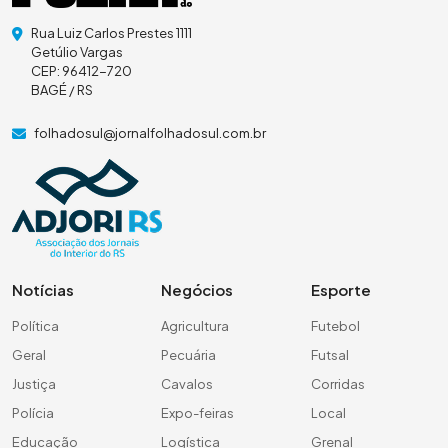
Rua Luiz Carlos Prestes 1111
Getúlio Vargas
CEP: 96412-720
BAGÉ / RS
folhadosul@jornalfolhadosul.com.br
Notícias
Negócios
Esporte
Política
Agricultura
Futebol
Geral
Pecuária
Futsal
Justiça
Cavalos
Corridas
Polícia
Expo-feiras
Local
Educação
Logística
Grenal