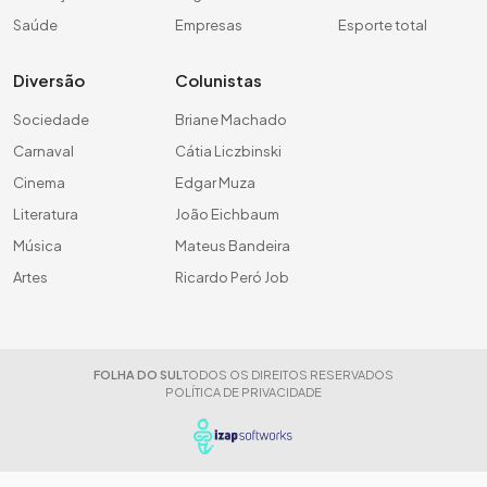
Saúde
Empresas
Esporte total
Diversão
Colunistas
Sociedade
Briane Machado
Carnaval
Cátia Liczbinski
Cinema
Edgar Muza
Literatura
João Eichbaum
Música
Mateus Bandeira
Artes
Ricardo Peró Job
FOLHA DO SUL
TODOS OS DIREITOS RESERVADOS
POLÍTICA DE PRIVACIDADE