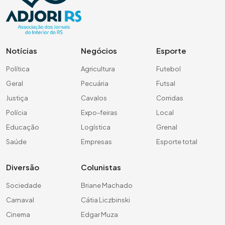
Notícias
Negócios
Esporte
Política
Agricultura
Futebol
Geral
Pecuária
Futsal
Justiça
Cavalos
Corridas
Polícia
Expo-feiras
Local
Educação
Logística
Grenal
Saúde
Empresas
Esporte total
Diversão
Colunistas
Sociedade
Briane Machado
Carnaval
Cátia Liczbinski
Cinema
Edgar Muza