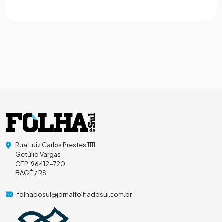
Rua Luiz Carlos Prestes 1111
Getúlio Vargas
CEP: 96412-720
BAGÉ / RS
folhadosul@jornalfolhadosul.com.br