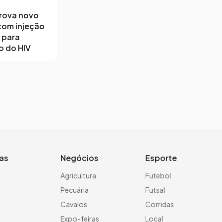
rova novo
com injeção
 para
 do HIV
ias
Negócios
Esporte
a
Agricultura
Futebol
Pecuária
Futsal
Cavalos
Corridas
Expo-feiras
Local