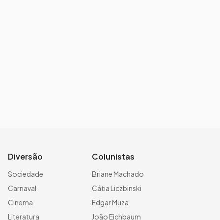
Diversão
Colunistas
Sociedade
Briane Machado
Carnaval
Cátia Liczbinski
Cinema
Edgar Muza
Literatura
João Eichbaum