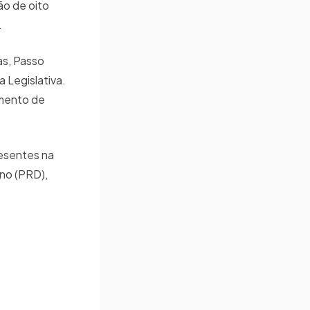
ção de oito
.
as, Passo
 Legislativa.
imento de
resentes na
ino (PRD),