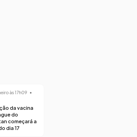
neiro às 17h09
•
ção da vacina
ngue do
tan começará a
do dia 17