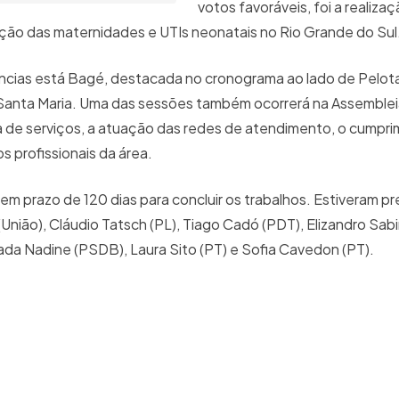
votos favoráveis, foi a realiza
uação das maternidades e UTIs neonatais no Rio Grande do Sul
ências está Bagé, destacada no cronograma ao lado de Pelot
 Santa Maria. Uma das sessões também ocorrerá na Assembleia
erta de serviços, a atuação das redes de atendimento, o cumpr
s profissionais da área.
em prazo de 120 dias para concluir os trabalhos. Estiveram p
União), Cláudio Tatsch (PL), Tiago Cadó (PDT), Elizandro Sab
ada Nadine (PSDB), Laura Sito (PT) e Sofia Cavedon (PT).