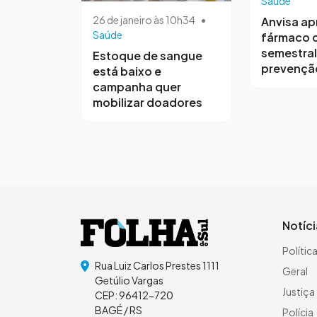
Saúde
26 de janeiro às 10h34
•
Anvisa ap
Saúde
fármaco 
semestral
Estoque de sangue
prevenção
está baixo e
campanha quer
mobilizar doadores
Notíc
Polític
Rua Luiz Carlos Prestes 1111
Geral
Getúlio Vargas
Justiça
CEP: 96412-720
BAGÉ / RS
Polícia