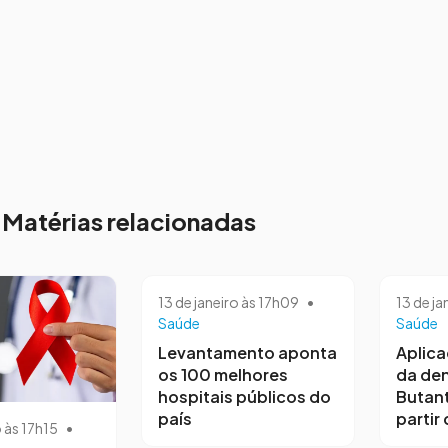
Matérias relacionadas
13 de janeiro às 17h09
•
13 de ja
Saúde
Saúde
Levantamento aponta
Aplica
os 100 melhores
da de
hospitais públicos do
Butan
país
partir 
o às 17h15
•