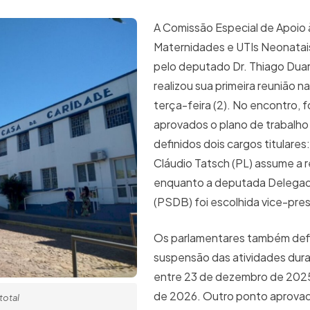
A Comissão Especial de Apoio 
Maternidades e UTIs Neonatais
pelo deputado Dr. Thiago Duar
realizou sua primeira reunião n
terça-feira (2). No encontro, 
aprovados o plano de trabalho
definidos dois cargos titulare
Cláudio Tatsch (PL) assume a re
enquanto a deputada Delega
(PSDB) foi escolhida vice-pre
Os parlamentares também defi
suspensão das atividades dura
entre 23 de dezembro de 2025 
de 2026. Outro ponto aprova
total