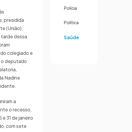
Polícia
às
, presidida
Política
te (União),
a tarde dessa
Saúde
foram
 do colegiado e
s: o deputado
latoria,
da Nadine
sidente.
niram a
nte o recesso,
e 31 de janeiro
do, com sete