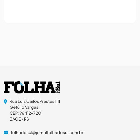
Rua Luiz Carlos Prestes 1111
Getúlio Vargas
CEP: 96412-720
BAGÉ / RS
folhadosul@jornalfolhadosul.com.br