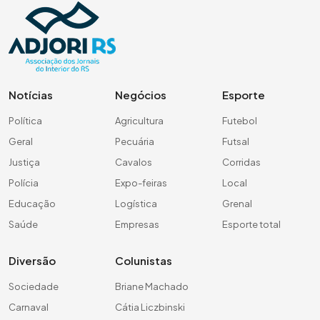
Notícias
Negócios
Esporte
Política
Agricultura
Futebol
Geral
Pecuária
Futsal
Justiça
Cavalos
Corridas
Polícia
Expo-feiras
Local
Educação
Logística
Grenal
Saúde
Empresas
Esporte total
Diversão
Colunistas
Sociedade
Briane Machado
Carnaval
Cátia Liczbinski