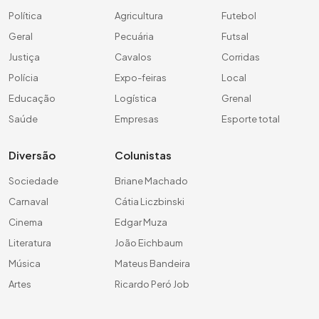
Política
Agricultura
Futebol
Geral
Pecuária
Futsal
Justiça
Cavalos
Corridas
Polícia
Expo-feiras
Local
Educação
Logística
Grenal
Saúde
Empresas
Esporte total
Diversão
Colunistas
Sociedade
Briane Machado
Carnaval
Cátia Liczbinski
Cinema
Edgar Muza
Literatura
João Eichbaum
Música
Mateus Bandeira
Artes
Ricardo Peró Job