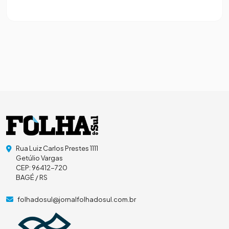
Rua Luiz Carlos Prestes 1111
Getúlio Vargas
CEP: 96412-720
BAGÉ / RS
folhadosul@jornalfolhadosul.com.br