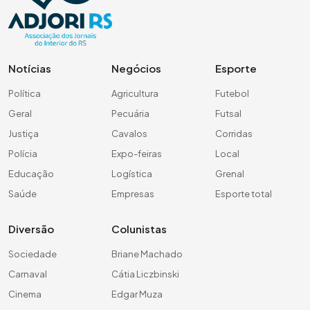
Notícias
Negócios
Esporte
Política
Agricultura
Futebol
Geral
Pecuária
Futsal
Justiça
Cavalos
Corridas
Polícia
Expo-feiras
Local
Educação
Logística
Grenal
Saúde
Empresas
Esporte total
Diversão
Colunistas
Sociedade
Briane Machado
Carnaval
Cátia Liczbinski
Cinema
Edgar Muza