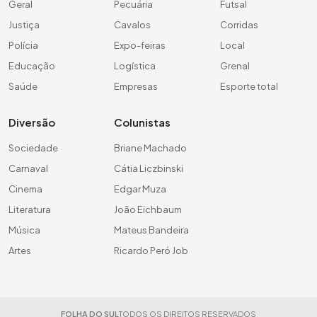
Geral
Pecuária
Futsal
Justiça
Cavalos
Corridas
Polícia
Expo-feiras
Local
Educação
Logística
Grenal
Saúde
Empresas
Esporte total
Diversão
Colunistas
Sociedade
Briane Machado
Carnaval
Cátia Liczbinski
Cinema
Edgar Muza
Literatura
João Eichbaum
Música
Mateus Bandeira
Artes
Ricardo Peró Job
FOLHA DO SUL
TODOS OS DIREITOS RESERVADOS