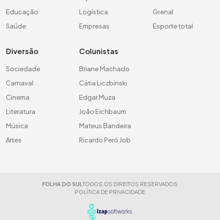
Educação
Logística
Grenal
Saúde
Empresas
Esporte total
Diversão
Colunistas
Sociedade
Briane Machado
Carnaval
Cátia Liczbinski
Cinema
Edgar Muza
Literatura
João Eichbaum
Música
Mateus Bandeira
Artes
Ricardo Peró Job
FOLHA DO SUL
TODOS OS DIREITOS RESERVADOS
POLÍTICA DE PRIVACIDADE