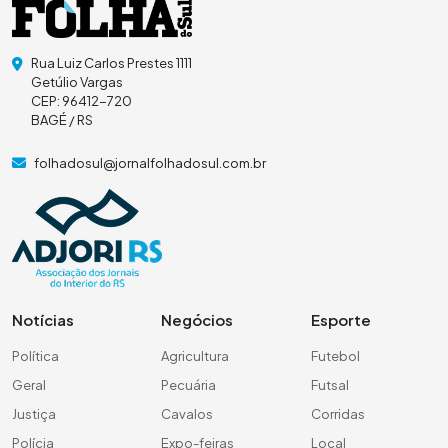
Rua Luiz Carlos Prestes 1111
Getúlio Vargas
CEP: 96412-720
BAGÉ / RS
folhadosul@jornalfolhadosul.com.br
Notícias
Negócios
Esporte
Política
Agricultura
Futebol
Geral
Pecuária
Futsal
Justiça
Cavalos
Corridas
Polícia
Expo-feiras
Local