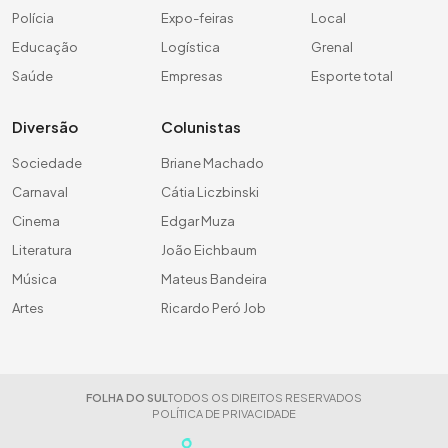
Polícia
Expo-feiras
Local
Educação
Logística
Grenal
Saúde
Empresas
Esporte total
Diversão
Colunistas
Sociedade
Briane Machado
Carnaval
Cátia Liczbinski
Cinema
Edgar Muza
Literatura
João Eichbaum
Música
Mateus Bandeira
Artes
Ricardo Peró Job
FOLHA DO SUL
TODOS OS DIREITOS RESERVADOS
POLÍTICA DE PRIVACIDADE