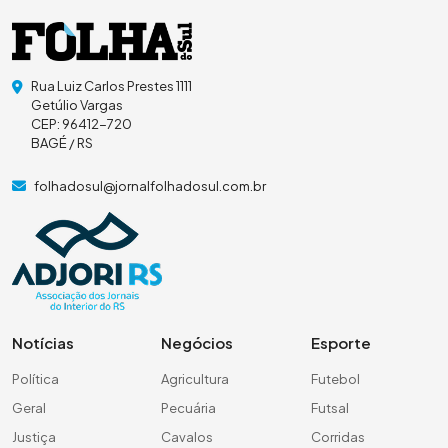
Rua Luiz Carlos Prestes 1111
Getúlio Vargas
CEP: 96412-720
BAGÉ / RS
folhadosul@jornalfolhadosul.com.br
Notícias
Negócios
Esporte
Política
Agricultura
Futebol
Geral
Pecuária
Futsal
Justiça
Cavalos
Corridas