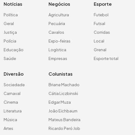
Notícias
Negócios
Esporte
Política
Agricultura
Futebol
Geral
Pecuária
Futsal
Justiça
Cavalos
Corridas
Polícia
Expo-feiras
Local
Educação
Logística
Grenal
Saúde
Empresas
Esporte total
Diversão
Colunistas
Sociedade
Briane Machado
Carnaval
Cátia Liczbinski
Cinema
Edgar Muza
Literatura
João Eichbaum
Música
Mateus Bandeira
Artes
Ricardo Peró Job