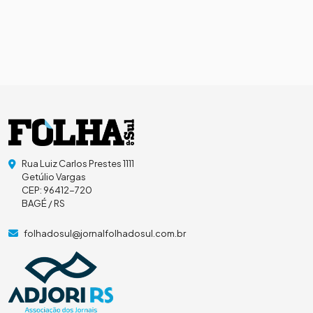
Rua Luiz Carlos Prestes 1111
Getúlio Vargas
CEP: 96412-720
BAGÉ / RS
folhadosul@jornalfolhadosul.com.br