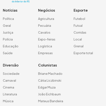
Notícias
Negócios
Esporte
Política
Agricultura
Futebol
Geral
Pecuária
Futsal
Justiça
Cavalos
Corridas
Polícia
Expo-feiras
Local
Educação
Logística
Grenal
Saúde
Empresas
Esporte total
Diversão
Colunistas
Sociedade
Briane Machado
Carnaval
Cátia Liczbinski
Cinema
Edgar Muza
Literatura
João Eichbaum
Música
Mateus Bandeira