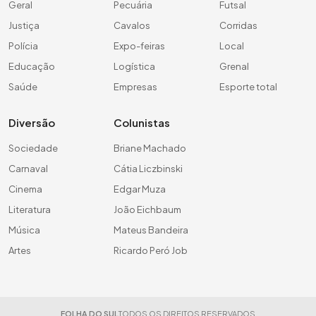
Geral
Pecuária
Futsal
Justiça
Cavalos
Corridas
Polícia
Expo-feiras
Local
Educação
Logística
Grenal
Saúde
Empresas
Esporte total
Diversão
Colunistas
Sociedade
Briane Machado
Carnaval
Cátia Liczbinski
Cinema
Edgar Muza
Literatura
João Eichbaum
Música
Mateus Bandeira
Artes
Ricardo Peró Job
FOLHA DO SUL
TODOS OS DIREITOS RESERVADOS