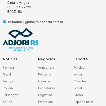
Getúlio Vargas
CEP: 96412-720
BAGÉ / RS
folhadosul@jornalfolhadosul.com.br
Notícias
Negócios
Esporte
Política
Agricultura
Futebol
Geral
Pecuária
Futsal
Justiça
Cavalos
Corridas
Polícia
Expo-feiras
Local
Educação
Logística
Grenal
Saúde
Empresas
Esporte total