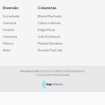
Diversão
Colunistas
Sociedade
Briane Machado
Carnaval
Cátia Liczbinski
Cinema
Edgar Muza
Literatura
João Eichbaum
Música
Mateus Bandeira
Artes
Ricardo Peró Job
FOLHA DO SUL
TODOS OS DIREITOS RESERVADOS
POLÍTICA DE PRIVACIDADE