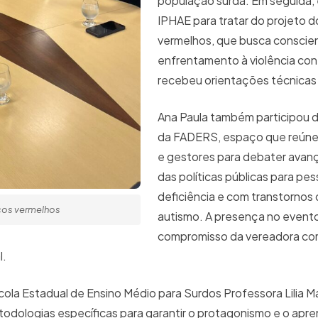
população surda. Em seguida, 
IPHAE para tratar do projeto 
vermelhos, que busca conscien
enfrentamento à violência cont
recebeu orientações técnicas
Ana Paula também participou 
da FADERS, espaço que reúne 
e gestores para debater avanç
das políticas públicas para pe
deficiência e com transtornos
cos vermelhos
autismo. A presença no event
compromisso da vereadora co
l.
scola Estadual de Ensino Médio para Surdos Professora Lilia 
dologias específicas para garantir o protagonismo e o apr