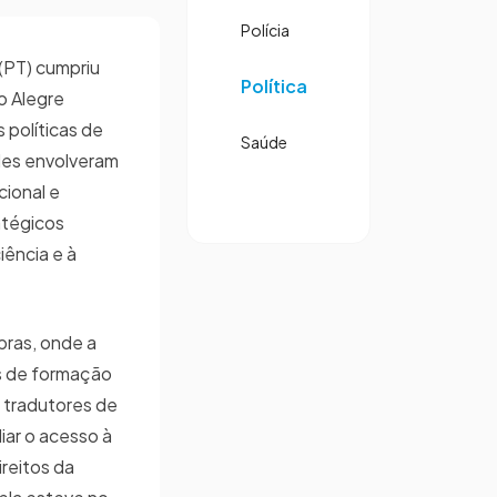
Polícia
(PT) cumpriu
Política
o Alegre
 políticas de
Saúde
ades envolveram
cional e
atégicos
iência e à
bras, onde a
s de formação
e tradutores de
iar o acesso à
reitos da