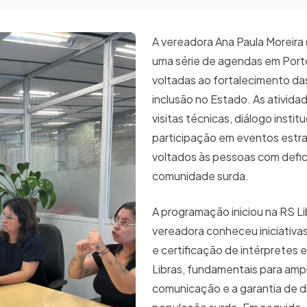
A vereadora Ana Paula Moreira 
uma série de agendas em Port
voltadas ao fortalecimento das
inclusão no Estado. As ativid
visitas técnicas, diálogo institu
participação em eventos estr
voltados às pessoas com defic
comunidade surda.
A programação iniciou na RS Li
vereadora conheceu iniciativa
e certificação de intérpretes 
Libras, fundamentais para ampl
comunicação e a garantia de di