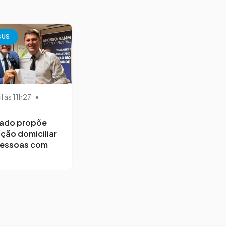
SUS
il às 11h27
•
ado propõe
ção domiciliar
pessoas com