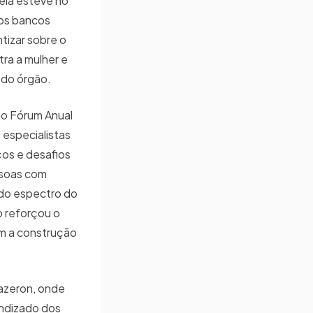
ela esteve no
dos bancos
tizar sobre o
ra a mulher e
 do órgão.
do Fórum Anual
especialistas
os e desafios
ssoas com
 do espectro do
o reforçou o
m a construção
Mazeron, onde
endizado dos