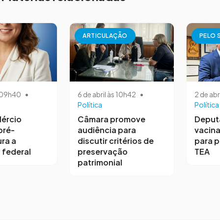
ARTICULAÇÃO
PELO 
s 09h40
•
6 de abril às 10h42
•
2 de abr
Política
Política
ércio
Câmara promove
Deput
pré-
audiência para
vacina
ra a
discutir critérios de
para 
 federal
preservação
TEA
patrimonial