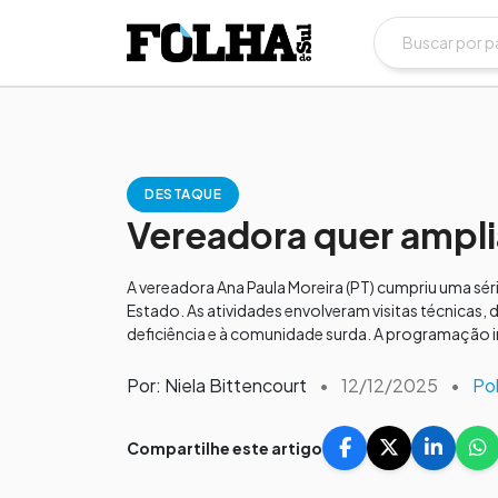
DESTAQUE
Vereadora quer amplia
A vereadora Ana Paula Moreira (PT) cumpriu uma sér
Estado. As atividades envolveram visitas técnicas,
deficiência e à comunidade surda. A programação ini
Por: Niela Bittencourt
•
12/12/2025
•
Pol
Compartilhe este artigo