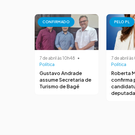
CONFIRMADO
PELO PL
7 de abril às 10h48
•
7 de abril à
Política
Política
Gustavo Andrade
Roberta M
assume Secretaria de
confirma 
Turismo de Bagé
candidatu
deputada