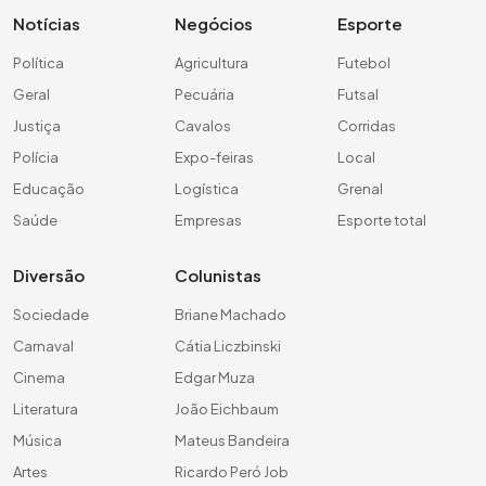
Notícias
Negócios
Esporte
Política
Agricultura
Futebol
Geral
Pecuária
Futsal
Justiça
Cavalos
Corridas
Polícia
Expo-feiras
Local
Educação
Logística
Grenal
Saúde
Empresas
Esporte total
Diversão
Colunistas
Sociedade
Briane Machado
Carnaval
Cátia Liczbinski
Cinema
Edgar Muza
Literatura
João Eichbaum
Música
Mateus Bandeira
Artes
Ricardo Peró Job