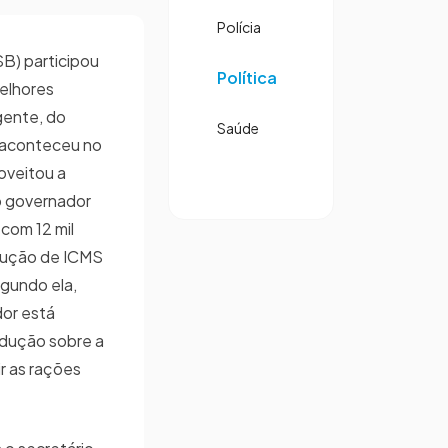
Polícia
SB) participou
Política
elhores
gente, do
Saúde
 aconteceu no
roveitou a
o governador
com 12 mil
edução de ICMS
gundo ela,
dor está
edução sobre a
ir as rações