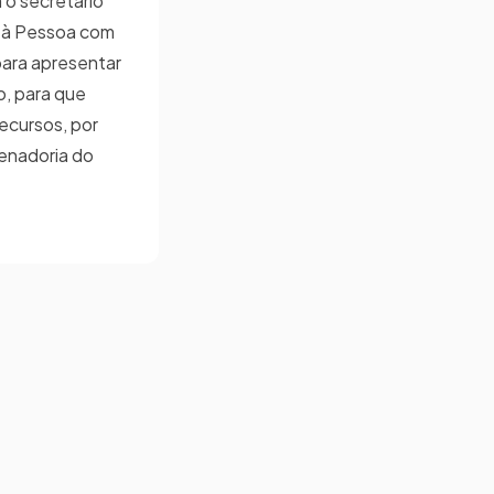
 o secretário
 à Pessoa com
 para apresentar
o, para que
recursos, por
enadoria do