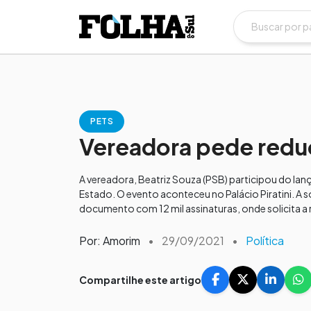
PETS
Vereadora pede redu
A vereadora, Beatriz Souza (PSB) participou do 
Estado. O evento aconteceu no Palácio Piratini. A 
documento com 12 mil assinaturas, onde solicita a 
Por: Amorim
•
29/09/2021
•
Política
Compartilhe este artigo