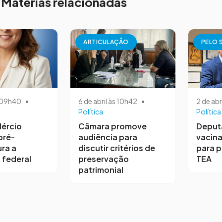
Matérias relacionadas
ARTICULAÇÃO
PELO 
s 09h40
•
6 de abril às 10h42
•
2 de abr
Política
Política
ércio
Câmara promove
Deput
pré-
audiência para
vacina
ra a
discutir critérios de
para 
 federal
preservação
TEA
patrimonial