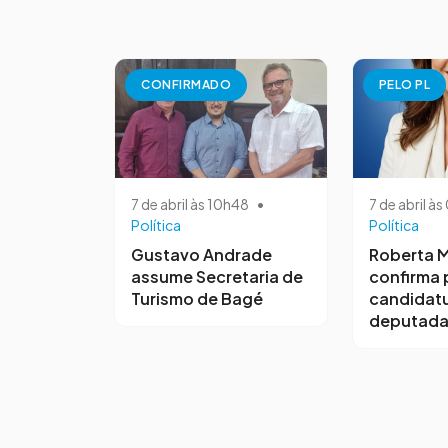
CONFIRMADO
PELO PL
7 de abril às 10h48
•
7 de abril à
Política
Política
Gustavo Andrade
Roberta M
assume Secretaria de
confirma 
Turismo de Bagé
candidatu
deputada