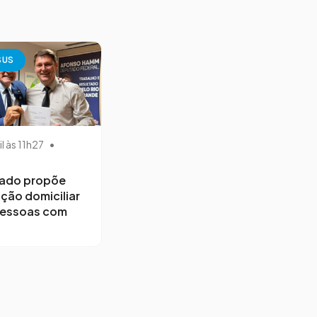
SUS
il às 11h27
•
ado propõe
ção domiciliar
pessoas com