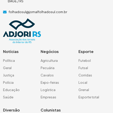
BAGÉ / RS
folhadosul@jornalfolhadosul.com.br
Notícias
Negócios
Esporte
Política
Agricultura
Futebol
Geral
Pecuária
Futsal
Justiça
Cavalos
Corridas
Polícia
Expo-feiras
Local
Educação
Logística
Grenal
Saúde
Empresas
Esporte total
Diversão
Colunistas