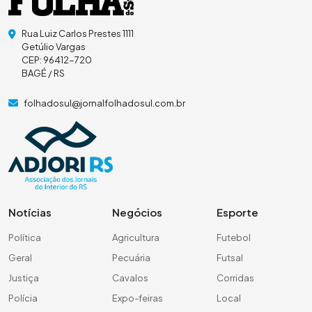
Rua Luiz Carlos Prestes 1111
Getúlio Vargas
CEP: 96412-720
BAGÉ / RS
folhadosul@jornalfolhadosul.com.br
Notícias
Negócios
Esporte
Política
Agricultura
Futebol
Geral
Pecuária
Futsal
Justiça
Cavalos
Corridas
Polícia
Expo-feiras
Local