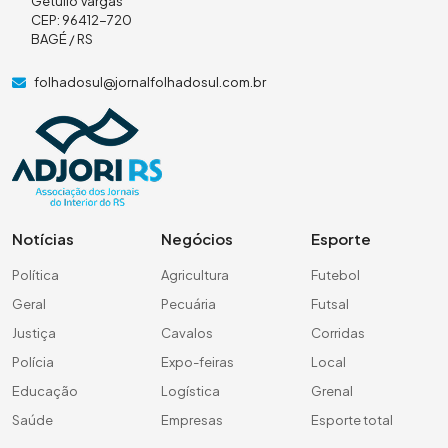
Getúlio Vargas
CEP: 96412-720
BAGÉ / RS
folhadosul@jornalfolhadosul.com.br
Notícias
Negócios
Esporte
Política
Agricultura
Futebol
Geral
Pecuária
Futsal
Justiça
Cavalos
Corridas
Polícia
Expo-feiras
Local
Educação
Logística
Grenal
Saúde
Empresas
Esporte total