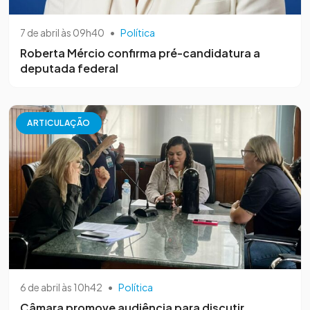
7 de abril às 09h40
•
Política
Roberta Mércio confirma pré-candidatura a
deputada federal
ARTICULAÇÃO
6 de abril às 10h42
•
Política
Câmara promove audiência para discutir