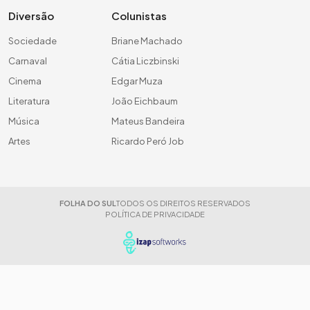
Diversão
Colunistas
Sociedade
Briane Machado
Carnaval
Cátia Liczbinski
Cinema
Edgar Muza
Literatura
João Eichbaum
Música
Mateus Bandeira
Artes
Ricardo Peró Job
FOLHA DO SUL
TODOS OS DIREITOS RESERVADOS
POLÍTICA DE PRIVACIDADE