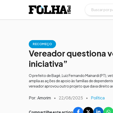
RECOMEÇO
Vereador questiona vet
iniciativa”
O prefeito de Bagé, Luiz Fernando Mainardi (PT), v
amplia as ações de apoio às famílias de dependent
vereador aprovou outro projeto que dava direito 
Por: Amorim
•
22/08/2025
•
Política
Compartilhe este artigo