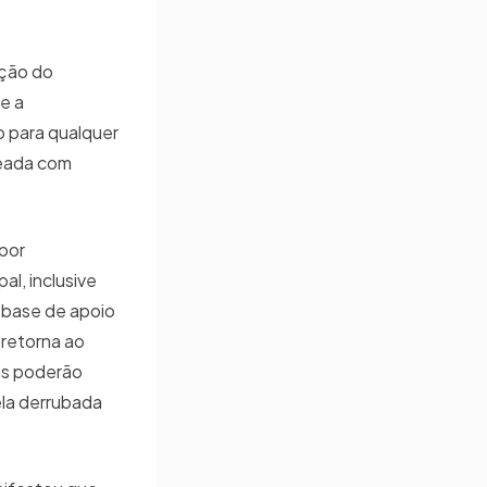
ação do
 e a
 para qualquer
eada com
 por
l, inclusive
 base de apoio
 retorna ao
es poderão
ela derrubada