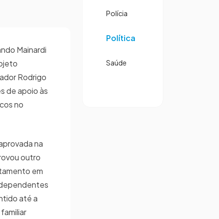
Polícia
Política
ando Mainardi
ojeto
Saúde
eador Rodrigo
es de apoio às
icos no
 aprovada na
provou outro
ratamento em
 dependentes
ntido até a
familiar