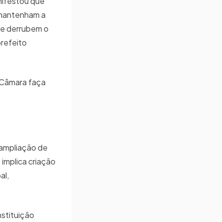
nifestou que
 mantenham a
 e derrubem o
prefeito
a Câmara faça
 ampliação de
 implica criação
al,
nstituição