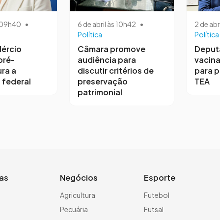
s 09h40
•
6 de abril às 10h42
•
2 de abr
Política
Política
ércio
Câmara promove
Deput
pré-
audiência para
vacina
ra a
discutir critérios de
para 
 federal
preservação
TEA
patrimonial
ias
Negócios
Esporte
a
Agricultura
Futebol
Pecuária
Futsal