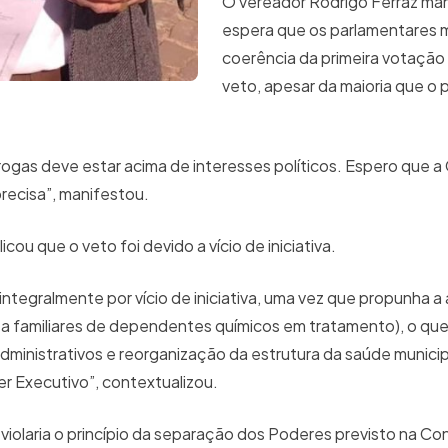
O vereador Rodrigo Ferraz ma
espera que os parlamentares
coerência da primeira votação
veto, apesar da maioria que o 
 drogas deve estar acima de interesses políticos. Espero que 
precisa”, manifestou.
icou que o veto foi devido a vício de iniciativa.
integralmente por vício de iniciativa, uma vez que propunha a
o a familiares de dependentes químicos em tratamento), o que
dministrativos e reorganização da estrutura da saúde municip
r Executivo”, contextualizou.
violaria o princípio da separação dos Poderes previsto na Co