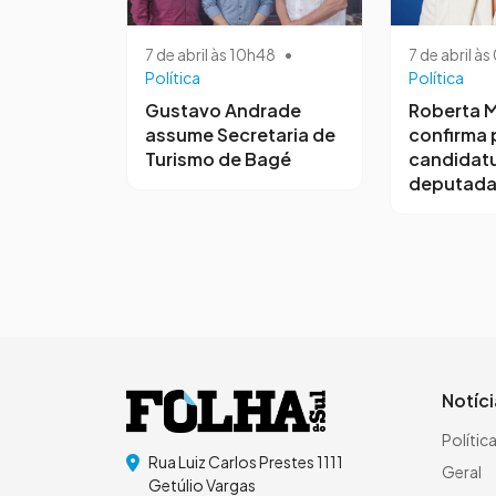
7 de abril às 10h48
•
7 de abril à
Política
Política
Gustavo Andrade
Roberta M
assume Secretaria de
confirma 
Turismo de Bagé
candidatu
deputada
Notíc
Polític
Rua Luiz Carlos Prestes 1111
Geral
Getúlio Vargas