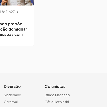
il às 11h27
•
ado propõe
ção domiciliar
pessoas com
Diversão
Colunistas
Sociedade
Briane Machado
Carnaval
Cátia Liczbinski