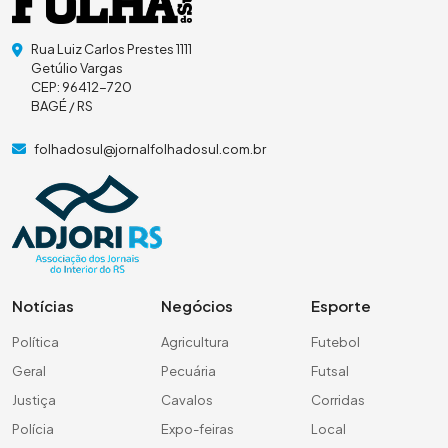
Rua Luiz Carlos Prestes 1111
Getúlio Vargas
CEP: 96412-720
BAGÉ / RS
folhadosul@jornalfolhadosul.com.br
Notícias
Negócios
Esporte
Política
Agricultura
Futebol
Geral
Pecuária
Futsal
Justiça
Cavalos
Corridas
Polícia
Expo-feiras
Local