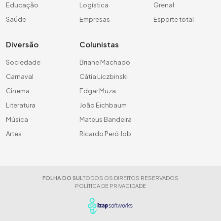
Educação
Logística
Grenal
Saúde
Empresas
Esporte total
Diversão
Colunistas
Sociedade
Briane Machado
Carnaval
Cátia Liczbinski
Cinema
Edgar Muza
Literatura
João Eichbaum
Música
Mateus Bandeira
Artes
Ricardo Peró Job
FOLHA DO SUL
TODOS OS DIREITOS RESERVADOS
POLÍTICA DE PRIVACIDADE