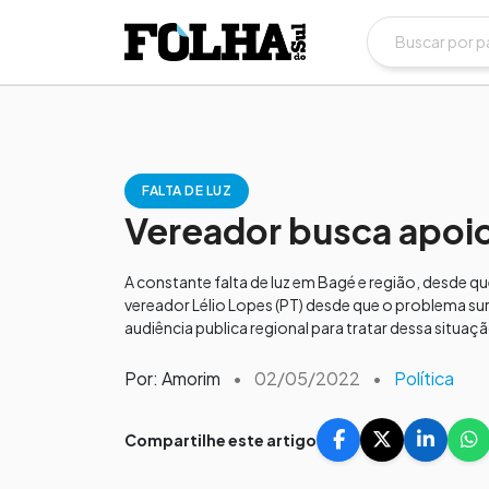
FALTA DE LUZ
Vereador busca apoio
A constante falta de luz em Bagé e região, desde qu
vereador Lélio Lopes (PT) desde que o problema sur
audiência publica regional para tratar dessa situaçã
Por: Amorim
•
02/05/2022
•
Política
Compartilhe este artigo