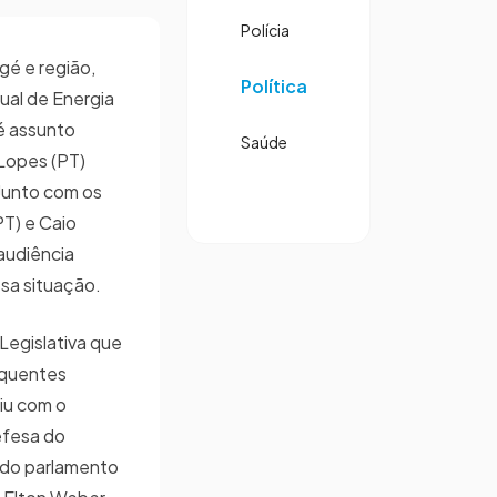
Polícia
gé e região,
Política
al de Energia
 é assunto
Saúde
 Lopes (PT)
Junto com os
PT) e Caio
audiência
ssa situação.
 Legislativa que
equentes
iu com o
efesa do
 do parlamento