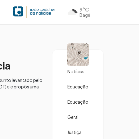
9°C
Bagé
cia
Notícias
assunto levantado pelo
PDT) ele propôs uma
Educação
Educação
Geral
Justiça