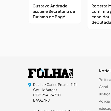
Gustavo Andrade
Roberta M
assume Secretaria de
confirma 
Turismo de Bagé
candidatu
deputada
Notíc
Polític
Rua Luiz Carlos Prestes 1111
Geral
Getúlio Vargas
Justiça
CEP: 96412-720
BAGÉ / RS
Polícia
Educa