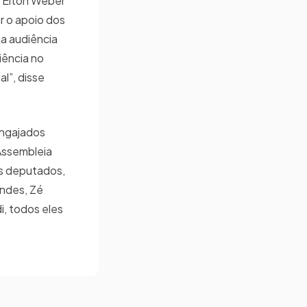
, Elton Weber
ar o apoio dos
a audiência
iência no
l”, disse
ngajados
Assembleia
 os deputados,
andes, Zé
i, todos eles