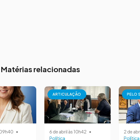
Matérias relacionadas
ARTICULAÇÃO
PELO 
s 09h40
•
6 de abril às 10h42
•
2 de abr
Política
Política