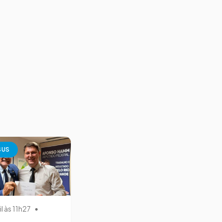
SUS
il às 11h27
•