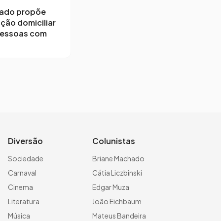
ado propõe
ção domiciliar
pessoas com
Diversão
Colunistas
Sociedade
Briane Machado
Carnaval
Cátia Liczbinski
Cinema
Edgar Muza
Literatura
João Eichbaum
Música
Mateus Bandeira