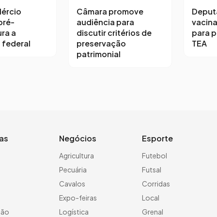
ércio
Câmara promove
Deput
pré-
audiência para
vacina
ra a
discutir critérios de
para 
 federal
preservação
TEA
patrimonial
ias
Negócios
Esporte
a
Agricultura
Futebol
Pecuária
Futsal
Cavalos
Corridas
Expo-feiras
Local
ção
Logística
Grenal