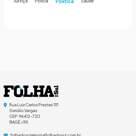
Justiça
Polícia
Política
Saúde
Rua Luiz Carlos Prestes 1111
Getúlio Vargas
CEP: 96412-720
BAGÉ / RS
folhadosul@jornalfolhadosul.com.br