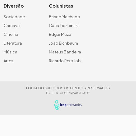
Diversão
Colunistas
Sociedade
Briane Machado
Carnaval
Cátia Liczbinski
Cinema
Edgar Muza
Literatura
João Eichbaum
Música
Mateus Bandeira
Artes
Ricardo Peró Job
FOLHA DO SUL
TODOS OS DIREITOS RESERVADOS
POLÍTICA DE PRIVACIDADE