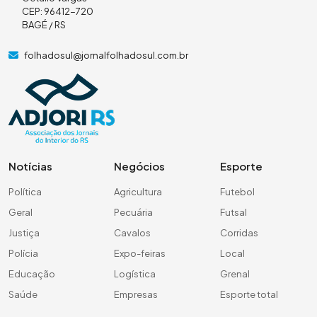
CEP: 96412-720
BAGÉ / RS
folhadosul@jornalfolhadosul.com.br
Notícias
Negócios
Esporte
Política
Agricultura
Futebol
Geral
Pecuária
Futsal
Justiça
Cavalos
Corridas
Polícia
Expo-feiras
Local
Educação
Logística
Grenal
Saúde
Empresas
Esporte total