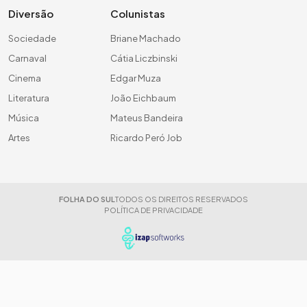
Diversão
Colunistas
Sociedade
Briane Machado
Carnaval
Cátia Liczbinski
Cinema
Edgar Muza
Literatura
João Eichbaum
Música
Mateus Bandeira
Artes
Ricardo Peró Job
FOLHA DO SUL
TODOS OS DIREITOS RESERVADOS
POLÍTICA DE PRIVACIDADE