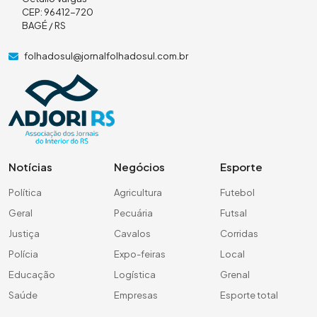
CEP: 96412-720
BAGÉ / RS
folhadosul@jornalfolhadosul.com.br
Notícias
Negócios
Esporte
Política
Agricultura
Futebol
Geral
Pecuária
Futsal
Justiça
Cavalos
Corridas
Polícia
Expo-feiras
Local
Educação
Logística
Grenal
Saúde
Empresas
Esporte total