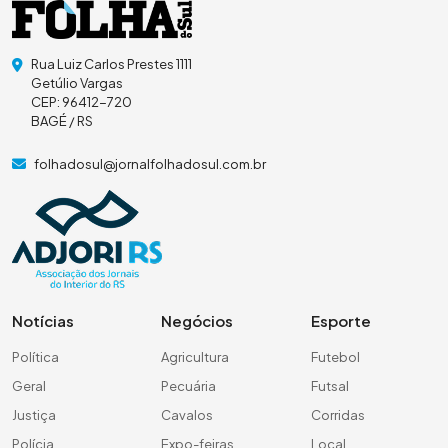
Rua Luiz Carlos Prestes 1111
Getúlio Vargas
CEP: 96412-720
BAGÉ / RS
folhadosul@jornalfolhadosul.com.br
Notícias
Negócios
Esporte
Política
Agricultura
Futebol
Geral
Pecuária
Futsal
Justiça
Cavalos
Corridas
Polícia
Expo-feiras
Local