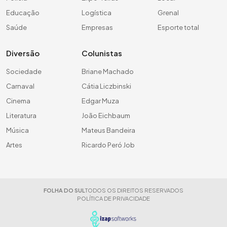
Educação
Logística
Grenal
Saúde
Empresas
Esporte total
Diversão
Colunistas
Sociedade
Briane Machado
Carnaval
Cátia Liczbinski
Cinema
Edgar Muza
Literatura
João Eichbaum
Música
Mateus Bandeira
Artes
Ricardo Peró Job
FOLHA DO SUL
TODOS OS DIREITOS RESERVADOS
POLÍTICA DE PRIVACIDADE