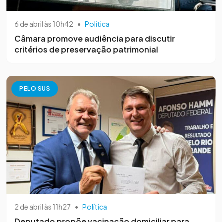
6 de abril às 10h42
•
Política
Câmara promove audiência para discutir
critérios de preservação patrimonial
PELO SUS
2 de abril às 11h27
•
Política
Deputado propõe vacinação domiciliar para