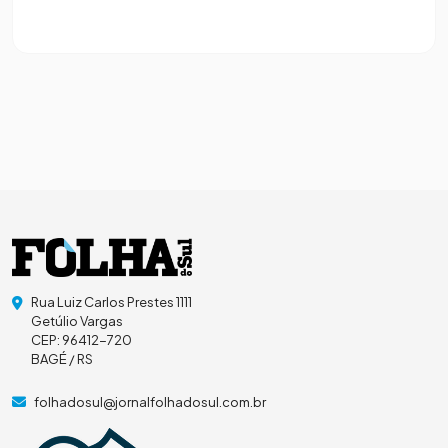
Rua Luiz Carlos Prestes 1111
Getúlio Vargas
CEP: 96412-720
BAGÉ / RS
folhadosul@jornalfolhadosul.com.br