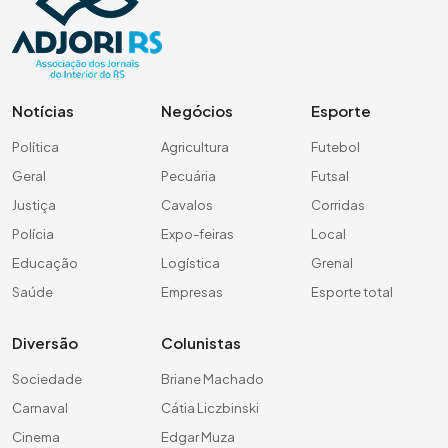
Notícias
Negócios
Esporte
Política
Agricultura
Futebol
Geral
Pecuária
Futsal
Justiça
Cavalos
Corridas
Polícia
Expo-feiras
Local
Educação
Logística
Grenal
Saúde
Empresas
Esporte total
Diversão
Colunistas
Sociedade
Briane Machado
Carnaval
Cátia Liczbinski
Cinema
Edgar Muza