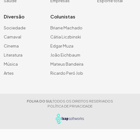
Saúde
Empresas
Esporte total
Diversão
Colunistas
Sociedade
Briane Machado
Carnaval
Cátia Liczbinski
Cinema
Edgar Muza
Literatura
João Eichbaum
Música
Mateus Bandeira
Artes
Ricardo Peró Job
FOLHA DO SUL
TODOS OS DIREITOS RESERVADOS
POLÍTICA DE PRIVACIDADE