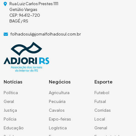
Rua Luiz Carlos Prestes 1111
Getúlio Vargas
CEP: 96412-720
BAGÉ / RS
folhadosul@jornalfolhadosul.com.br
Notícias
Negócios
Esporte
Política
Agricultura
Futebol
Geral
Pecuária
Futsal
Justiça
Cavalos
Corridas
Polícia
Expo-feiras
Local
Educação
Logística
Grenal