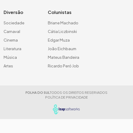
Diversão
Colunistas
Sociedade
Briane Machado
Carnaval
Cátia Liczbinski
Cinema
Edgar Muza
Literatura
João Eichbaum
Música
Mateus Bandeira
Artes
Ricardo Peró Job
FOLHA DO SUL
TODOS OS DIREITOS RESERVADOS
POLÍTICA DE PRIVACIDADE