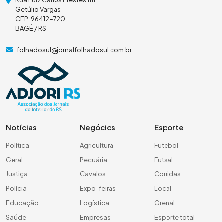
Getúlio Vargas
CEP: 96412-720
BAGÉ / RS
folhadosul@jornalfolhadosul.com.br
Notícias
Negócios
Esporte
Política
Agricultura
Futebol
Geral
Pecuária
Futsal
Justiça
Cavalos
Corridas
Polícia
Expo-feiras
Local
Educação
Logística
Grenal
Saúde
Empresas
Esporte total