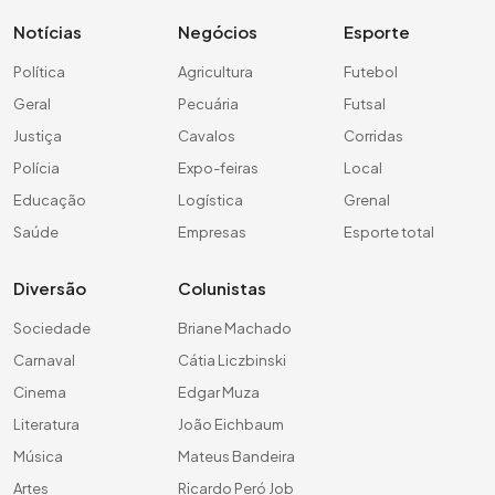
Notícias
Negócios
Esporte
Política
Agricultura
Futebol
Geral
Pecuária
Futsal
Justiça
Cavalos
Corridas
Polícia
Expo-feiras
Local
Educação
Logística
Grenal
Saúde
Empresas
Esporte total
Diversão
Colunistas
Sociedade
Briane Machado
Carnaval
Cátia Liczbinski
Cinema
Edgar Muza
Literatura
João Eichbaum
Música
Mateus Bandeira
Artes
Ricardo Peró Job