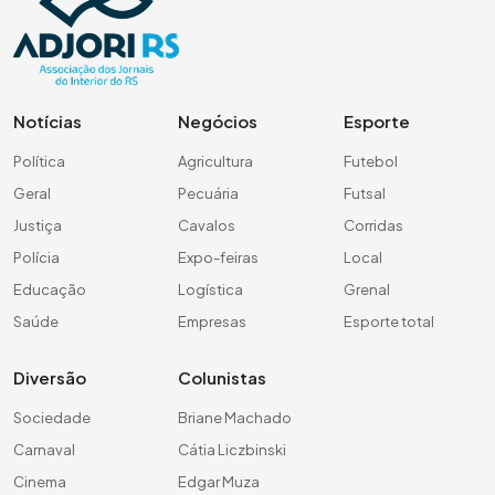
Notícias
Negócios
Esporte
Política
Agricultura
Futebol
Geral
Pecuária
Futsal
Justiça
Cavalos
Corridas
Polícia
Expo-feiras
Local
Educação
Logística
Grenal
Saúde
Empresas
Esporte total
Diversão
Colunistas
Sociedade
Briane Machado
Carnaval
Cátia Liczbinski
Cinema
Edgar Muza