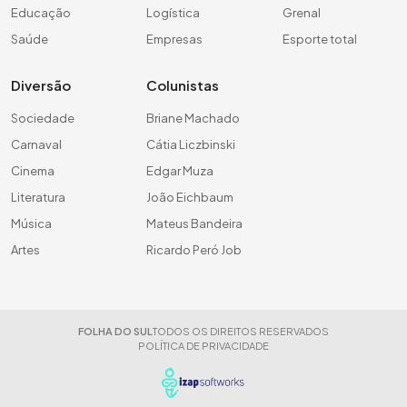
Educação
Logística
Grenal
Saúde
Empresas
Esporte total
Diversão
Colunistas
Sociedade
Briane Machado
Carnaval
Cátia Liczbinski
Cinema
Edgar Muza
Literatura
João Eichbaum
Música
Mateus Bandeira
Artes
Ricardo Peró Job
FOLHA DO SUL
TODOS OS DIREITOS RESERVADOS
POLÍTICA DE PRIVACIDADE