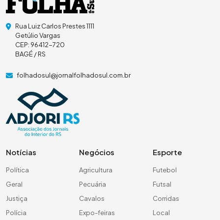
Rua Luiz Carlos Prestes 1111
Getúlio Vargas
CEP: 96412-720
BAGÉ / RS
folhadosul@jornalfolhadosul.com.br
Notícias
Negócios
Esporte
Política
Agricultura
Futebol
Geral
Pecuária
Futsal
Justiça
Cavalos
Corridas
Polícia
Expo-feiras
Local